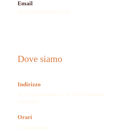
Email
info@polveredimessico.com
Dove siamo
Indirizzo
Str. di Colle Massimiano, 99, 00018 Palombara 
Sabina RM
Orari
Su appuntamento